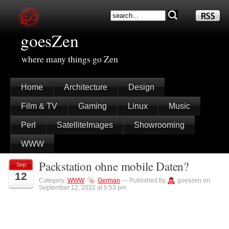
goesZen
where many things go Zen
Home
Architecture
Design
Film & TV
Gaming
Linux
Music
Perl
SatelliteImages
Showrooming
WWW
Packstation ohne mobile Daten?
Sep
12
Category:
WWW
German
— Published by
goeszen on
September 12, 2022 at 5:53 pm