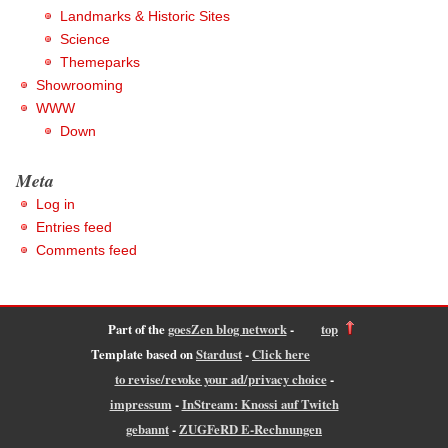
Landmarks & Historic Sites
Science
Themeparks
Showrooming
WWW
Down
Meta
Log in
Entries feed
Comments feed
Part of the
goesZen blog network
-
top
Template based on
Stardust
-
Click here
to revise/revoke your ad/privacy choice
-
impressum
-
InStream: Knossi auf Twitch
gebannt
-
ZUGFeRD E-Rechnungen